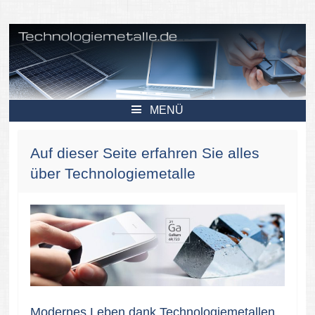
Technologiemetalle.de – Sondermetalle und Seltene Erden.
MENÜ
ZUM
INHALT
SPRINGEN
Auf dieser Seite erfahren Sie alles
über Technologiemetalle
Modernes Leben dank Technologiemetallen